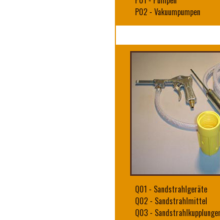
P01
-
Pumpen
P02
-
Vakuumpumpen
Q01
-
Sandstrahlgeräte
Q02
-
Sandstrahlmittel
Q03
-
Sandstrahlkupplunge