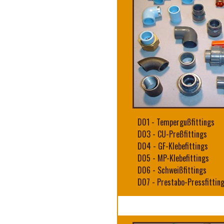
D01
-
Tempergußfittings
D03
-
CU-Preßfittings
D04
-
GF-Klebefittings
D05
-
MP-Klebefittings
D06
-
Schweißfittings
D07
-
Prestabo-Pressfittin