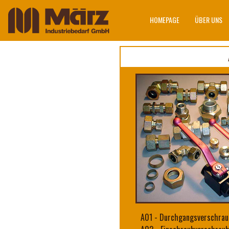
HOMEPAGE
ÜBER UNS
A01
-
Durchgangsverschrau