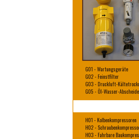
G01
-
Wartungsgeräte
G02
-
Feinstfilter
G03
-
Druckluft-Kältetrock
G05
-
Öl-Wasser-Abscheide
H01
-
Kolbenkompressoren
H02
-
Schraubenkompresso
H03
-
Fahrbare Baukompres