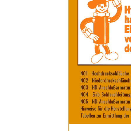
N01
-
Hochdruckschläuche
N02
-
Niederdruckschläuch
N03
-
HD-Anschlußarmatur
N04
-
Einb. Schlauchleitung
N05
-
ND-Anschlußarmatur
Hinweise
für die Herstellun
Tabellen
zur Ermittlung der