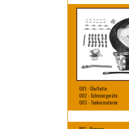
O01
-
Öle/Fette
O02
-
Schmiergeräte
O03
-
Tankarmaturen