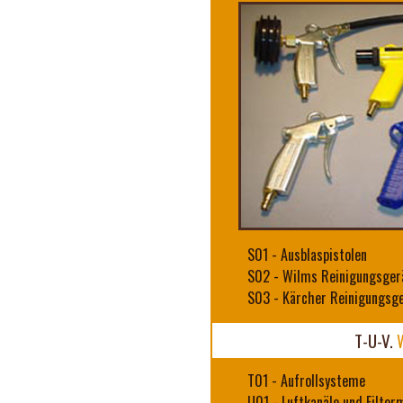
S01
-
Ausblaspistolen
S02
-
Wilms Reinigungsger
S03
-
Kärcher Reinigungsg
T-U-V.
W
T01
-
Aufrollsysteme
U01
-
Luftkanäle und Filter