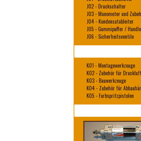
J02
-
Druckschalter
J03
-
Manometer und Zubeh
J04
-
Kondensatableiter
J05
-
Gummipuffer / Handl
J06
-
Sicherheitsventile
K01
-
Montagewerkzeuge
K02
-
Zubehör für Druckluf
K03
-
Bauwerkzeuge
K04
-
Zubehör für Abbauh
K05
-
Farbspritzpistolen