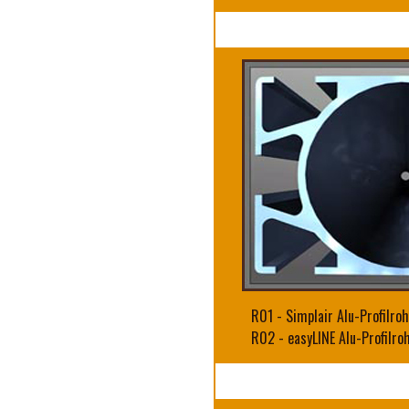
R01
-
Simplair Alu-Profilro
R02
-
easyLINE Alu-Profilr