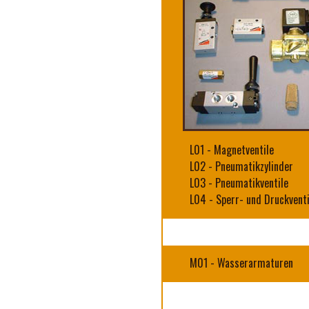
L01
-
Magnetventile
L02
-
Pneumatikzylinder
L03
-
Pneumatikventile
L04
-
Sperr- und Druckventi
M01
-
Wasserarmaturen