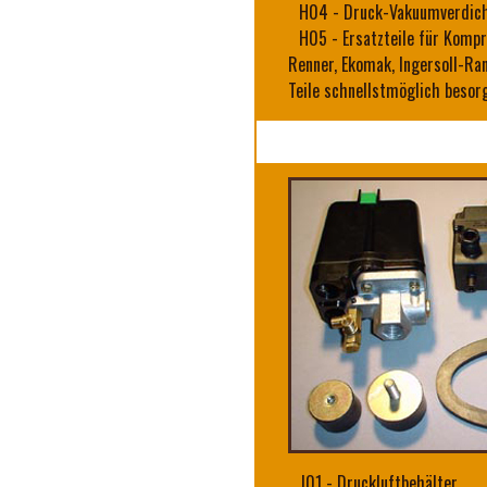
H04
-
Druck-Vakuumverdicht
H05
-
Ersatzteile für Komp
Renner, Ekomak, Ingersoll-Ran
Teile schnellstmöglich besor
J01
-
Druckluftbehälter