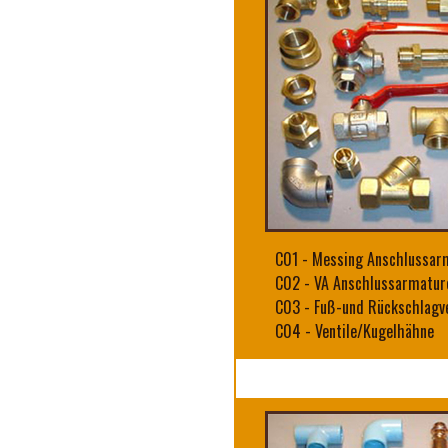
C01
-
Messing Anschlussar
C02
-
VA Anschlussarmatur
C03
-
Fuß-und Rückschlagve
C04
-
Ventile/Kugelhähne