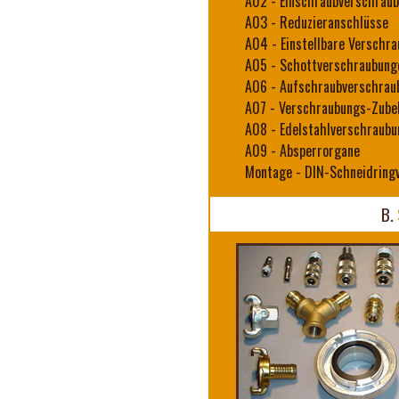
A02
-
Einschraubverschrau
A03
-
Reduzieranschlüsse
A04
-
Einstellbare Verschr
A05
-
Schottverschraubung
A06
-
Aufschraubverschrau
A07
-
Verschraubungs-Zube
A08
-
Edelstahlverschraub
A09
-
Absperrorgane
Montage
-
DIN-Schneidring
B.