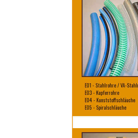
E01
-
Stahlrohre / VA-Stahl
E03
-
Kupferrohre
E04
-
Kunststoffschläuche
E05
-
Spiralschläuche