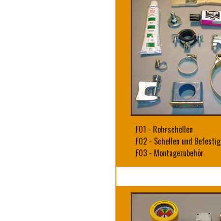
F01
-
Rohrschellen
F02
-
Schellen und Befesti
F03
-
Montagezubehör