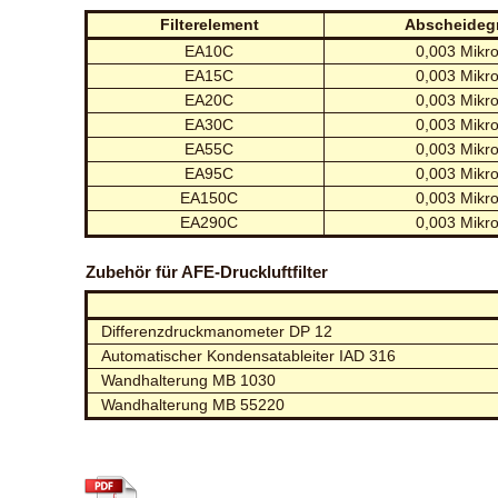
Filterelement
Abscheideg
EA10C
0,003 Mikr
EA15C
0,003 Mikr
EA20C
0,003 Mikr
EA30C
0,003 Mikr
EA55C
0,003 Mikr
EA95C
0,003 Mikr
EA150C
0,003 Mikr
EA290C
0,003 Mikr
Zubehör für AFE-Druckluftfilter
Differenzdruckmanometer DP 12
Automatischer Kondensatableiter IAD 316
Wandhalterung MB 1030
Wandhalterung MB 55220