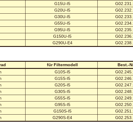
G15U-I5
G02.231.
G20U-I5
G02.232.
G30U-I5
G02.233.
G55U-I5
G02.234.
G95U-I5
G02.235.
G150U-I5
G02.236.
G290U-E4
G02.238.
rad
für Filtermodell
Best.-Nr
n
G10S-I5
G02.245.
n
G15S-I5
G02.246.
n
G20S-I5
G02.247.
n
G30S-I5
G02.248.
n
G55S-I5
G02.249.
n
G95S-I5
G02.250.
n
G150S-I5
G02.251.
n
G290S-E4
G02.253.