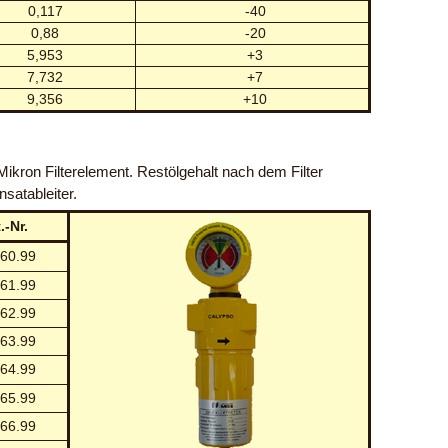
0,117
-40
0,88
-20
5,953
+3
7,732
+7
9,356
+10
ikron Filterelement. Restölgehalt nach dem Filter
satableiter.
.-Nr.
60.99
61.99
62.99
63.99
64.99
65.99
66.99