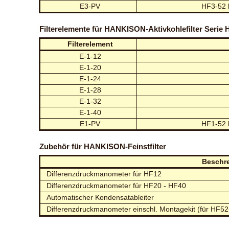
E3-PV
HF3-52 b
Filterelemente für HANKISON-Aktivkohlefilter Serie 
Filterelement
E-1-12
E-1-20
E-1-24
E-1-28
E-1-32
E-1-40
E1-PV
HF1-52 b
Zubehör für HANKISON-Feinstfilter
Beschr
Differenzdruckmanometer für HF12
Differenzdruckmanometer für HF20 - HF40
Automatischer Kondensatableiter
Differenzdruckmanometer einschl. Montagekit (für HF5