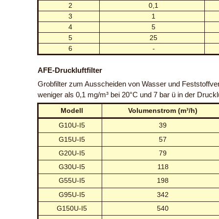
2
0,1
3
1
4
5
5
25
6
-
AFE-Druckluftfilter
Grobfilter zum Ausscheiden von Wasser und Feststoffveru
weniger als 0,1 mg/m³ bei 20°C und 7 bar ü in der Druck
Modell
Volumenstrom (m³/h)
G10U-I5
39
G15U-I5
57
G20U-I5
79
G30U-I5
118
G55U-I5
198
G95U-I5
342
G150U-I5
540