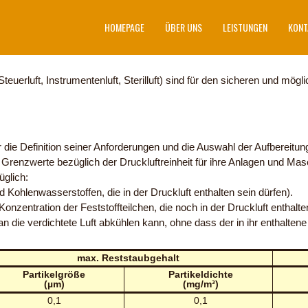
HOMEPAGE
ÜBER UNS
LEISTUNGEN
KONT
Steuerluft, Instrumentenluft, Sterilluft) sind für den sicheren und mögli
r die Definition seiner Anforderungen und die Auswahl der Aufbereit
 Grenzwerte bezüglich der Druckluftreinheit für ihre Anlagen und Mas
üglich:
Kohlenwasserstoffen, die in der Druckluft enthalten sein dürfen).
nzentration der Feststoffteilchen, die noch in der Druckluft enthalten
an die verdichtete Luft abkühlen kann, ohne dass der in ihr enthalt
max. Reststaubgehalt
Partikelgröße
Partikeldichte
(µm)
(mg/m³)
0,1
0,1