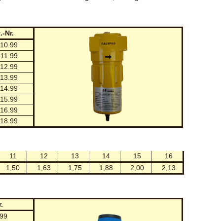
.-Nr.
10.99
11.99
12.99
13.99
14.99
15.99
16.99
18.99
11
12
13
14
15
16
1,50
1,63
1,75
1,88
2,00
2,13
.
99