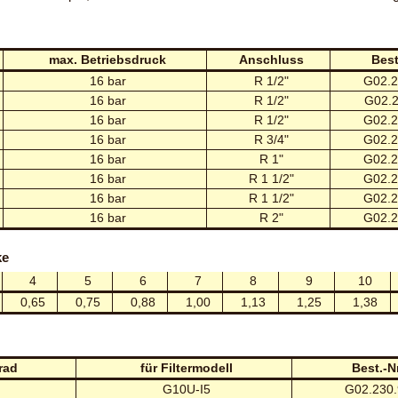
max. Betriebsdruck
Anschluss
Best
16 bar
R 1/2"
G02.2
16 bar
R 1/2"
G02.2
16 bar
R 1/2"
G02.2
16 bar
R 3/4"
G02.2
16 bar
R 1"
G02.2
16 bar
R 1 1/2"
G02.2
16 bar
R 1 1/2"
G02.2
16 bar
R 2"
G02.2
ke
4
5
6
7
8
9
10
0,65
0,75
0,88
1,00
1,13
1,25
1,38
rad
für Filtermodell
Best.-Nr
G10U-I5
G02.230.