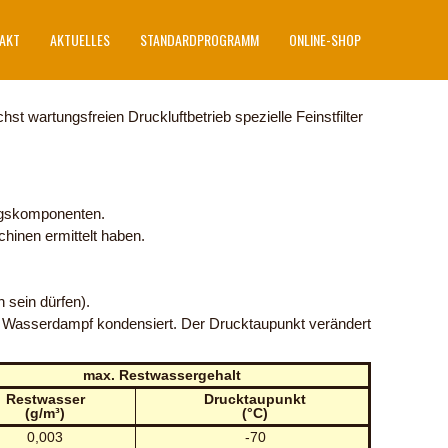
AKT
AKTUELLES
STANDARDPROGRAMM
ONLINE-SHOP
chst wartungsfreien Druckluftbetrieb spezielle Feinstfilter
ungskomponenten.
chinen ermittelt haben.
 sein dürfen).
ene Wasserdampf kondensiert. Der Drucktaupunkt verändert
max. Restwassergehalt
Restwasser
Drucktaupunkt
(g/m³)
(°C)
0,003
-70