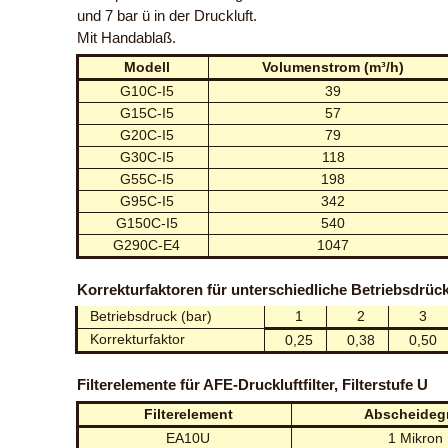
und 7 bar ü in der Druckluft.
Mit Handablaß.
Modell
Volumenstrom (m³/h)
G10C-I5
39
G15C-I5
57
G20C-I5
79
G30C-I5
118
G55C-I5
198
G95C-I5
342
G150C-I5
540
G290C-E4
1047
Korrekturfaktoren für unterschiedliche Betriebsdrüc
Betriebsdruck (bar)
1
2
3
Korrekturfaktor
0,25
0,38
0,50
Filterelemente für AFE-Druckluftfilter, Filterstufe U
Filterelement
Abscheideg
EA10U
1 Mikron