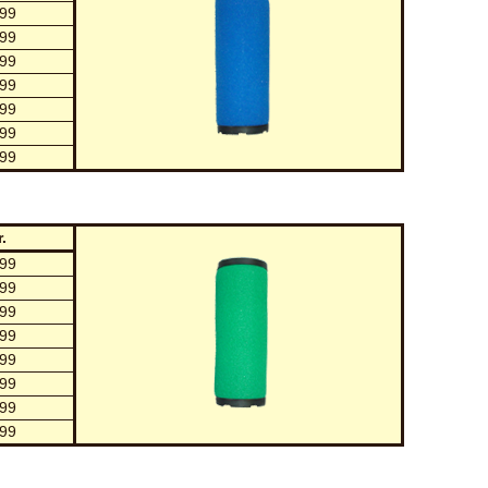
99
99
99
99
99
99
99
.
99
99
99
99
99
99
99
99