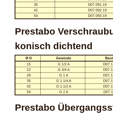
35
D07.091.19
42
D07.092.19
54
D07.093.19
Prestabo Verschraub
konisch dichtend
Ø D
Gewinde
Best
15
G 1/2 A
D07.1
22
G 3/4 A
D07.1
28
G 1 A
D07.1
35
G 1 1/4 A
D07.1
42
G 1 1/2 A
D07.1
54
G 2 A
D07.1
Prestabo Übergangss