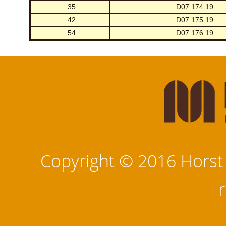
35
D07.174.19
42
D07.175.19
54
D07.176.19
Copyright © 2016 Horst M