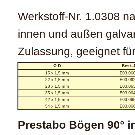
Werkstoff-Nr. 1.0308 na
innen und außen galvan
Zulassung, geeignet für
Ø D
Best.-
15 x 1,5 mm
E03.060
22 x 1,5 mm
E03.062
28 x 1,5 mm
E03.063
35 x 1,5 mm
E03.064
42 x 1,5 mm
E03.065
54 x 1,5 mm
E03.066
Prestabo Bögen 90° i