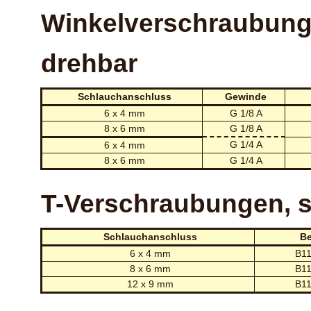
Winkelverschraubung
drehbar
Schlauchanschluss
Gewinde
6 x 4 mm
G 1/8 A
8 x 6 mm
G 1/8 A
G 1/4 A
6 x 4 mm
8 x 6 mm
G 1/4 A
T-Verschraubungen, s
Schlauchanschluss
Be
6 x 4 mm
B11
8 x 6 mm
B11
12 x 9 mm
B11