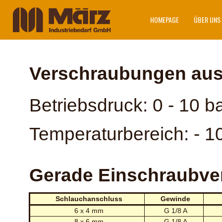
HOMEPAGE
ÜBER UNS
Verschraubungen aus
Betriebsdruck: 0 - 10 b
Temperaturbereich: - 1
Gerade Einschraubv
Schlauchanschluss
Gewinde
6 x 4 mm
G 1/8 A
8 x 6 mm
G 1/8 A