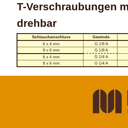
T-Verschraubungen mi
drehbar
Schlauchanschluss
Gewinde
6 x 4 mm
G 1/8 A
8 x 6 mm
G 1/8 A
G 1/4 A
6 x 4 mm
8 x 6 mm
G 1/4 A