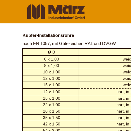
Kupfer-Installationsrohre
nach EN 1057, mit Gütezeichen RAL und DVGW
Ø D
6 x 1,00
weic
8 x 1,00
weic
10 x 1,00
weic
12 x 1,00
weic
15 x 1,00
weic
hart, in
12 x 1,00
15 x 1,00
hart, in
22 x 1,00
hart, in
28 x 1,50
hart, in
35 x 1,50
hart, in
42 x 1,50
hart, in
54 x 2,00
hart, in