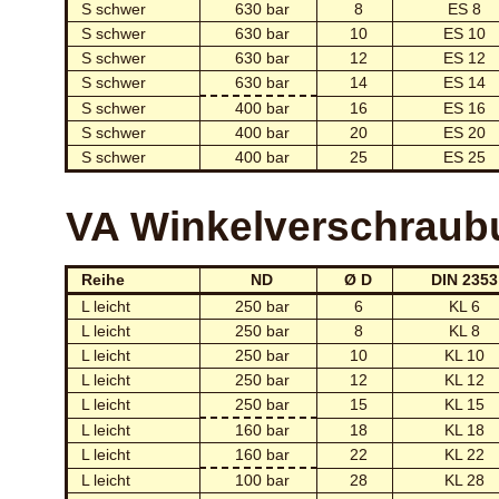
S schwer
630 bar
8
ES 8
S schwer
630 bar
10
ES 10
S schwer
630 bar
12
ES 12
S schwer
630 bar
14
ES 14
S schwer
400 bar
16
ES 16
S schwer
400 bar
20
ES 20
S schwer
400 bar
25
ES 25
VA Winkelverschraub
Reihe
ND
Ø D
DIN 2353
L leicht
250 bar
6
KL 6
L leicht
250 bar
8
KL 8
L leicht
250 bar
10
KL 10
L leicht
250 bar
12
KL 12
L leicht
250 bar
15
KL 15
L leicht
160 bar
18
KL 18
L leicht
160 bar
22
KL 22
L leicht
100 bar
28
KL 28