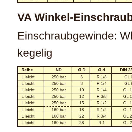
VA Winkel-Einschrau
Einschraubgewinde: Wh
kegelig
Reihe
ND
Ø D
Ø d
DIN 2
L leicht
250 bar
6
R 1/8
GL 
L leicht
250 bar
8
R 1/4
GL 
L leicht
250 bar
10
R 1/4
GL 1
L leicht
250 bar
12
R 3/8
GL 1
L leicht
250 bar
15
R 1/2
GL 1
L leicht
160 bar
18
R 1/2
GL 1
L leicht
160 bar
22
R 3/4
GL 2
L leicht
160 bar
28
R 1
GL 2