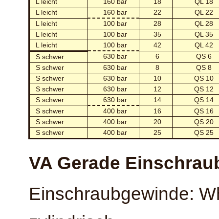
L leicht
160 bar
18
QL 18
L leicht
160 bar
22
QL 22
L leicht
100 bar
28
QL 28
L leicht
100 bar
35
QL 35
L leicht
100 bar
42
QL 42
630 bar
6
QS 6
S schwer
S schwer
630 bar
8
QS 8
S schwer
630 bar
10
QS 10
S schwer
630 bar
12
QS 12
S schwer
630 bar
14
QS 14
S schwer
400 bar
16
QS 16
S schwer
400 bar
20
QS 20
S schwer
400 bar
25
QS 25
VA Gerade Einschrau
Einschraubgewinde: Wh