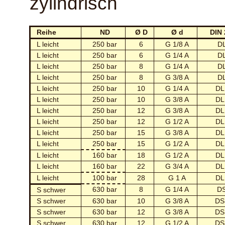
zylindrisch
Reihe
ND
Ø D
Ø d
DIN 
L leicht
250 bar
6
G 1/8 A
DL
L leicht
250 bar
6
G 1/4 A
DL
L leicht
250 bar
8
G 1/4 A
DL
L leicht
250 bar
8
G 3/8 A
DL
L leicht
250 bar
10
G 1/4 A
DL
L leicht
250 bar
10
G 3/8 A
DL
L leicht
250 bar
12
G 3/8 A
DL
L leicht
250 bar
12
G 1/2 A
DL
L leicht
250 bar
15
G 3/8 A
DL
L leicht
250 bar
15
G 1/2 A
DL
L leicht
160 bar
18
G 1/2 A
DL
L leicht
160 bar
22
G 3/4 A
DL
L leicht
100 bar
28
G 1 A
DL
630 bar
8
G 1/4 A
DS
S schwer
S schwer
630 bar
10
G 3/8 A
DS
S schwer
630 bar
12
G 3/8 A
DS
S schwer
630 bar
12
G 1/2 A
DS