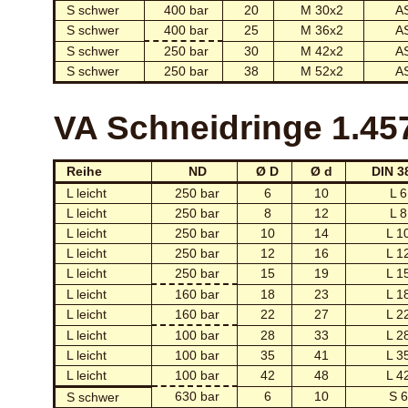
S schwer
400 bar
20
M 30x2
A
S schwer
400 bar
25
M 36x2
A
S schwer
250 bar
30
M 42x2
A
S schwer
250 bar
38
M 52x2
A
VA Schneidringe 1.45
Reihe
ND
Ø D
Ø d
DIN 3
L leicht
250 bar
6
10
L 6
L leicht
250 bar
8
12
L 8
L leicht
250 bar
10
14
L 1
L leicht
250 bar
12
16
L 1
L leicht
250 bar
15
19
L 1
L leicht
160 bar
18
23
L 1
L leicht
160 bar
22
27
L 2
L leicht
100 bar
28
33
L 2
L leicht
100 bar
35
41
L 3
L leicht
100 bar
42
48
L 4
630 bar
6
10
S 6
S schwer