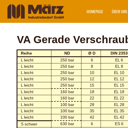
HOMEPAGE
ÜBER UNS
VA Gerade Verschrau
Reihe
ND
Ø D
DIN 2353
L leicht
250 bar
6
EL 6
L leicht
250 bar
8
EL 8
L leicht
250 bar
10
EL 10
L leicht
250 bar
12
EL 12
L leicht
250 bar
15
EL 15
L leicht
160 bar
18
EL 18
L leicht
160 bar
22
EL 22
L leicht
100 bar
28
EL 28
L leicht
100 bar
35
EL 35
L leicht
100 bar
42
EL 42
630 bar
6
ES 6
S schwer