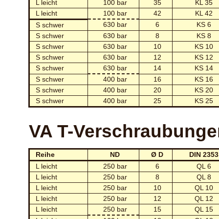
L leicht
100 bar
35
KL 35
L leicht
100 bar
42
KL 42
630 bar
6
KS 6
S schwer
S schwer
630 bar
8
KS 8
S schwer
630 bar
10
KS 10
S schwer
630 bar
12
KS 12
S schwer
630 bar
14
KS 14
S schwer
400 bar
16
KS 16
S schwer
400 bar
20
KS 20
S schwer
400 bar
25
KS 25
VA T-Verschraubunge
Reihe
ND
Ø D
DIN 2353
L leicht
250 bar
6
QL 6
L leicht
250 bar
8
QL 8
L leicht
250 bar
10
QL 10
L leicht
250 bar
12
QL 12
L leicht
250 bar
15
QL 15