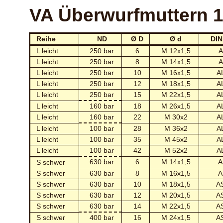
VA Überwurfmuttern 1
Reihe
ND
Ø D
Ø d
DIN
L leicht
250 bar
6
M 12x1,5
A
L leicht
250 bar
8
M 14x1,5
A
L leicht
250 bar
10
M 16x1,5
A
L leicht
250 bar
12
M 18x1,5
A
L leicht
250 bar
15
M 22x1,5
A
L leicht
160 bar
18
M 26x1,5
A
L leicht
160 bar
22
M 30x2
A
L leicht
100 bar
28
M 36x2
A
L leicht
100 bar
35
M 45x2
A
L leicht
100 bar
42
M 52x2
A
630 bar
6
M 14x1,5
A
S schwer
S schwer
630 bar
8
M 16x1,5
A
S schwer
630 bar
10
M 18x1,5
A
S schwer
630 bar
12
M 20x1,5
A
S schwer
630 bar
14
M 22x1,5
A
S schwer
400 bar
16
M 24x1,5
A