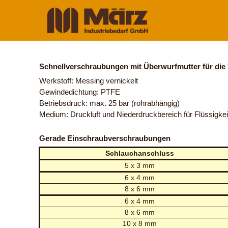
Schnellverschraubungen mit Überwurfmutter für die
Werkstoff: Messing vernickelt
Gewindedichtung: PTFE
Betriebsdruck: max. 25 bar (rohrabhängig)
Medium: Druckluft und Niederdruckbereich für Flüssigke
Gerade Einschraubverschraubungen
Schlauchanschluss
5 x 3 mm
6 x 4 mm
8 x 6 mm
6 x 4 mm
8 x 6 mm
10 x 8 mm