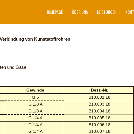
HOMEPAGE
ÜBER UNS
LEISTUNGEN
KONT
 Verbindung von Kunststoffrohren
iten und Gase
Gewinde
Best.-Nr.
M 5
B10.001.18
G 1/8 A
B10.003.18
G 1/8 A
B10.004.18
G 1/4 A
B10.005.18
G 1/4 A
B10.006.18
G 1/4 A
B10.007.18